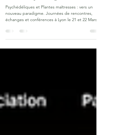
nouveau paradigme
Psychédéliques et Plantes maîtresses : vers un
nouveau paradigme. Journées de rencontres,
échanges et conférences à Lyon le 21 et 22 Mars
2026