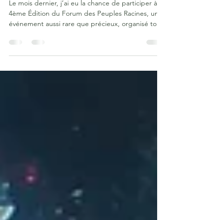
Honorer le Vivant, les
traditions et la Joie
Le mois dernier, j’ai eu la chance de participer à la
4ème Édition du Forum des Peuples Racines, un
événement aussi rare que précieux, organisé tous
les deux ans par l'association Ligne Verte Terre de
Paix, à Oberhausbergen à côté de Strasbourg. Un
espace-temps suspendu, consacré aux cultures
ancestrales, au lien profond avec le Vivant, et à la
transmission de savoirs enracinés dans des
traditions millénaires.