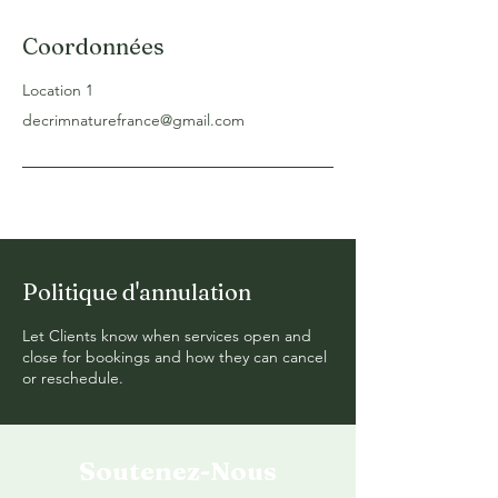
Coordonnées
Location 1
decrimnaturefrance@gmail.com
Politique d'annulation
Let Clients know when services open and
close for bookings and how they can cancel
or reschedule.
Soutenez-Nous