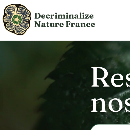
Decriminalize
Nature
France
Re
no