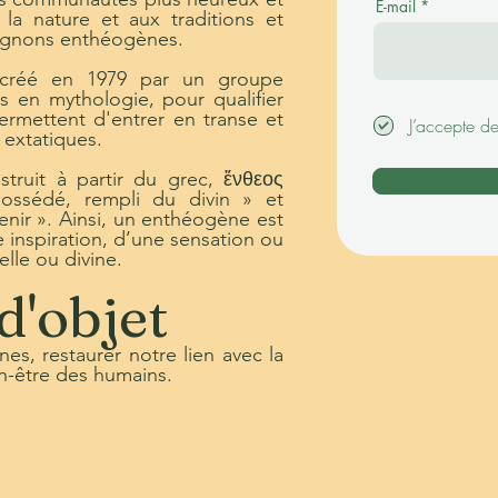
E-mail
la nature et aux traditions et
pignons enthéogènes.
créé en 1979 par un groupe
s en mythologie, pour qualifier
permettent d'entrer en transe et
J’accepte d
 extatiques.
ruit à partir du grec, ἔνθεος
 possédé, rempli du divin » et
venir ». Ainsi, un enthéogène est
 inspiration, d’une sensation ou
lle ou divine.
d'objet
es, restaurer notre lien avec la
en-être des humains.