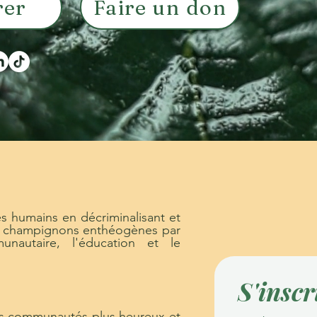
rer
Faire un don
es humains en décriminalisant et
 et champignons enthéogènes par
munautaire, l'éducation et le
S'inscr
es communautés plus heureux et