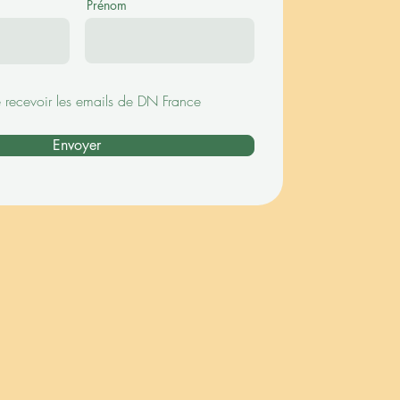
Prénom
e recevoir les emails de DN France
Envoyer