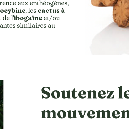
érence aux enthéogènes,
locybine
, les
cactus à
 de l'
ibogaïne
et/ou
antes similaires au
Soutenez l
mouvement