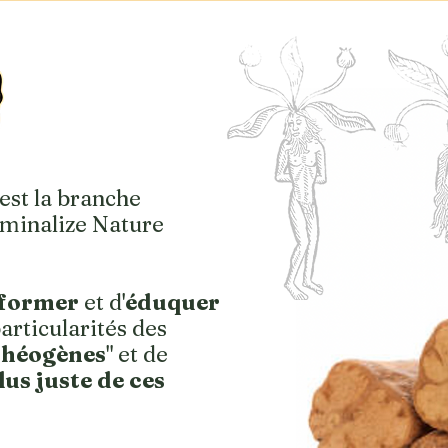
est la branche
iminalize Nature
nformer
et d'
éduquer
particularités des
théogènes
" et de
us juste de ces