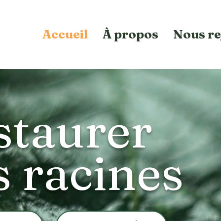
Accueil
À propos
Nous re
staurer
s racines