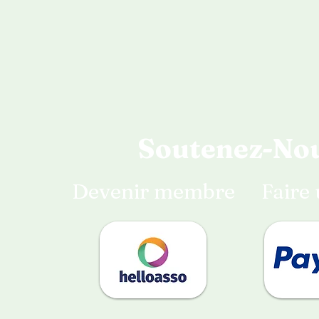
Soutenez-No
Devenir membre
Faire