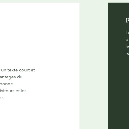
P
L
o
h
r
z un texte court et
vantages du
 bonne
isiteurs et les
r.