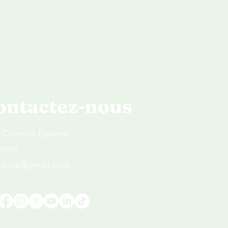
ontactez-nous
s Champs Elysées
rance
france@gmail.com