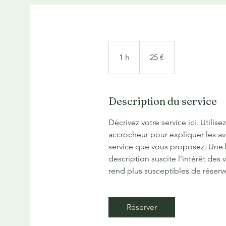
25
euros
1 h
1
25 €
Description du service
Décrivez votre service ici. Utilise
accrocheur pour expliquer les a
service que vous proposez. Une
description suscite l'intérêt des v
rend plus susceptibles de réserve
Réserver