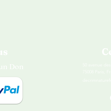
us
C
 un Don
50 avenue de
75008 Paris, F
decrimnature