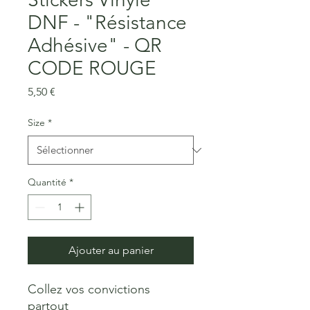
DNF - "Résistance
Adhésive" - QR
CODE ROUGE
Prix
5,50 €
Size
*
Quantité
*
Ajouter au panier
Collez vos convictions 
partout