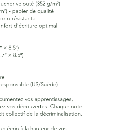
oucher velouté (352 g/m²)
m²) - papier de qualité
ire-o résistante
nfort d'écriture optimal
″ × 8.5″)
.7″ × 8.5″)
re
 responsable (US/Suède)
cumentez vos apprentissages, 
agez vos découvertes. Chaque note 
it collectif de la décriminalisation.
n écrin à la hauteur de vos 