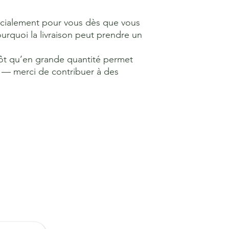
écialement pour vous dès que vous 
quoi la livraison peut prendre un 
ôt qu’en grande quantité permet 
 — merci de contribuer à des 
us
C
 un Don
50 avenue de
75008 Paris, F
decrimnature